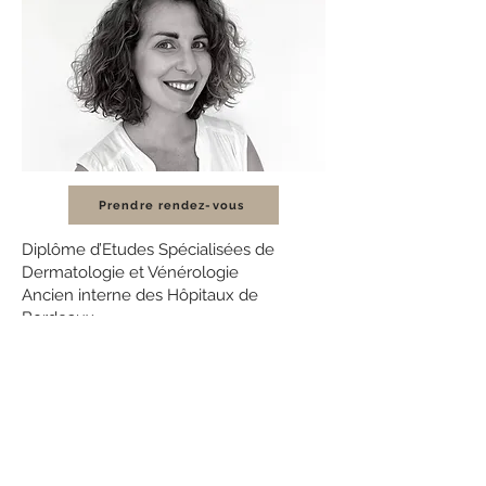
Prendre rendez-vous
Diplôme d’Etudes Spécialisées de
Dermatologie et Vénérologie
Ancien interne des Hôpitaux de
Bordeaux
Ancien chef de clinique à la faculté de
Bordeaux
Ancien assistant spécialiste au CHU de
Bordeaux
DIU de dermatologie chirurgicale
DIU de dermatologie esthétique, lasers,
cosmétologie