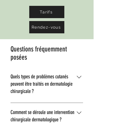
Tarifs
Rendez-vous
Questions fréquemment
posées
Quels types de problèmes cutanés
peuvent être traités en dermatologie
chirurgicale ?
Les dermatologues du CDBM
traitent à la fois des lésions
Comment se déroule une intervention
bénignes comme des kystes/des
chirurgicale dermatologique ?
naevus (grain de